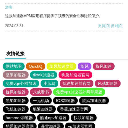
游客
这款加速器VPM应用程序提供了顶级的安全性和隐私保护。
2024-03-31
支持
[0]
反对
[0]
友情链接
网站地图
QuickQ
旋风加速度器
旋风
旋风加速
坚果加速器
tiktok加速器
狗急加速器官网
免费vqn外网加速
小蓝鸟
优途加速器官网
风驰加速器
旋风加速器
八戒看书
免费vps加速器外网苹果版
黑豹加速器
一元机场
IOS加速器
旋风加速度器
飞机加速器
酷通加速器
香蕉加速器官网
hammer加速器
酷通npv加速器
快联加速器
酷通加速器官网
暴雪加速器
vp加速器官网