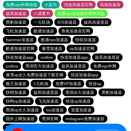
免费vqn外网加速
小蓝鸟
优途加速器官网
风驰加速器
旋风加速器
八戒看书
免费vps加速器外网苹果版
黑豹加速器
一元机场
IOS加速器
旋风加速度器
飞机加速器
酷通加速器
香蕉加速器官网
hammer加速器
酷通npv加速器
快联加速器
酷通加速器官网
暴雪加速器
vp加速器官网
快连加速器app
outline
快连加速器app
旋风加速度器
outline
黑洞官方加速器
旋风加速度器
免费vqn外网
暴雪vp永久免费加速器下载官网
快连加速器app
猴王加速器
1元机场
免费VP加速器
快连vp
快橙加速器
旋风加速度器
黑洞永久加速器
黑豹加速器
快鸭vp加速器
飞鸟加速器
快连vp加速器
黑洞vp永久加速器
ios加速器
雷霆加器速
国外上网加速器
黑洞官网
instagram免费加速器
极光vqn官网
outline