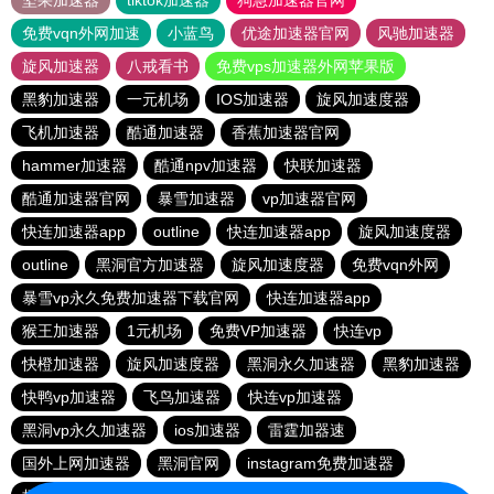
坚果加速器
tiktok加速器
狗急加速器官网
免费vqn外网加速
小蓝鸟
优途加速器官网
风驰加速器
旋风加速器
八戒看书
免费vps加速器外网苹果版
黑豹加速器
一元机场
IOS加速器
旋风加速度器
飞机加速器
酷通加速器
香蕉加速器官网
hammer加速器
酷通npv加速器
快联加速器
酷通加速器官网
暴雪加速器
vp加速器官网
快连加速器app
outline
快连加速器app
旋风加速度器
outline
黑洞官方加速器
旋风加速度器
免费vqn外网
暴雪vp永久免费加速器下载官网
快连加速器app
猴王加速器
1元机场
免费VP加速器
快连vp
快橙加速器
旋风加速度器
黑洞永久加速器
黑豹加速器
快鸭vp加速器
飞鸟加速器
快连vp加速器
黑洞vp永久加速器
ios加速器
雷霆加器速
国外上网加速器
黑洞官网
instagram免费加速器