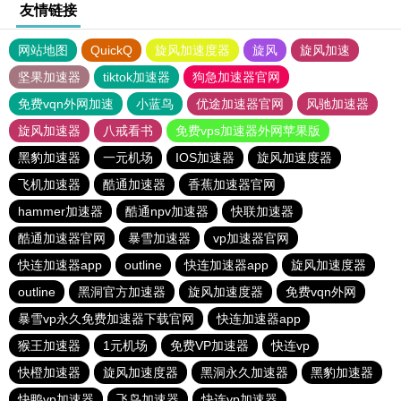
友情链接
网站地图
QuickQ
旋风加速度器
旋风
旋风加速
坚果加速器
tiktok加速器
狗急加速器官网
免费vqn外网加速
小蓝鸟
优途加速器官网
风驰加速器
旋风加速器
八戒看书
免费vps加速器外网苹果版
黑豹加速器
一元机场
IOS加速器
旋风加速度器
飞机加速器
酷通加速器
香蕉加速器官网
hammer加速器
酷通npv加速器
快联加速器
酷通加速器官网
暴雪加速器
vp加速器官网
快连加速器app
outline
快连加速器app
旋风加速度器
outline
黑洞官方加速器
旋风加速度器
免费vqn外网
暴雪vp永久免费加速器下载官网
快连加速器app
猴王加速器
1元机场
免费VP加速器
快连vp
快橙加速器
旋风加速度器
黑洞永久加速器
黑豹加速器
快鸭vp加速器
飞鸟加速器
快连vp加速器