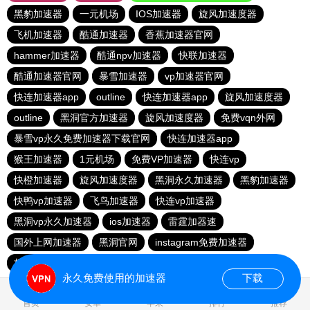
黑豹加速器
一元机场
IOS加速器
旋风加速度器
飞机加速器
酷通加速器
香蕉加速器官网
hammer加速器
酷通npv加速器
快联加速器
酷通加速器官网
暴雪加速器
vp加速器官网
快连加速器app
outline
快连加速器app
旋风加速度器
outline
黑洞官方加速器
旋风加速度器
免费vqn外网
暴雪vp永久免费加速器下载官网
快连加速器app
猴王加速器
1元机场
免费VP加速器
快连vp
快橙加速器
旋风加速度器
黑洞永久加速器
黑豹加速器
快鸭vp加速器
飞鸟加速器
快连vp加速器
黑洞vp永久加速器
ios加速器
雷霆加器速
国外上网加速器
黑洞官网
instagram免费加速器
极光vqn官网
outline
永久免费使用的加速器
下载
0.986202s
首页
安卓
苹果
排行
推荐