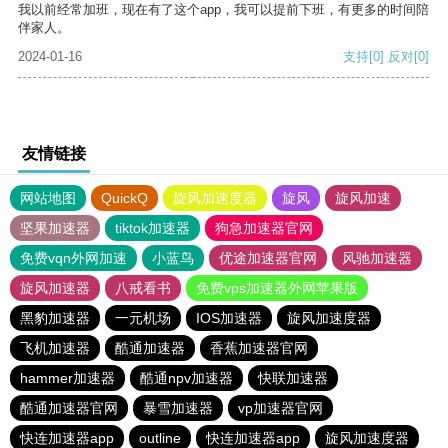
我以前经常加班，现在有了这个app，我可以提前下班，有更多的时间陪
伴家人。
2024-01-16
支持
[0]
反对
[0]
友情链接
网站地图
QuickQ
旋风加速度器
旋风
旋风加速
坚果加速器
tiktok加速器
狗急加速器官网
免费vqn外网加速
小蓝鸟
优途加速器官网
风驰加速器
旋风加速器
八戒看书
免费vps加速器外网苹果版
黑豹加速器
一元机场
IOS加速器
旋风加速度器
飞机加速器
酷通加速器
香蕉加速器官网
hammer加速器
酷通npv加速器
快联加速器
酷通加速器官网
暴雪加速器
vp加速器官网
快连加速器app
outline
快连加速器app
旋风加速度器