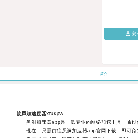
安
简介
旋风加速度器xfuspw
黑洞加速器app是一款专业的网络加速工具，通过
现在，只需前往黑洞加速器app官网下载，即可免