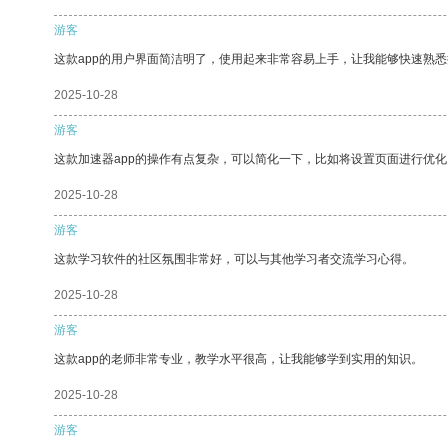
游客
这款app的用户界面简洁明了，使用起来非常容易上手，让我能够快速熟悉
2025-10-28
游客
这款加速器app的操作有点复杂，可以简化一下，比如将设置页面进行优化
2025-10-28
游客
这款学习软件的社区氛围非常好，可以与其他学习者交流学习心得。
2025-10-28
游客
这款app的老师非常专业，教学水平很高，让我能够学到实用的知识。
2025-10-28
游客