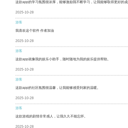
这款app的学习氛围很浓厚，能够激励我不断学习，让我能够取得更好的成
2025-10-28
游客
我喜欢这个软件 作者加油
2025-10-28
游客
这款app就像我的娱乐小助手，随时随地为我的娱乐提供帮助。
2025-10-28
游客
这款app的社区氛围很温馨，让我能够感受到家的温暖。
2025-10-28
游客
这款游戏的剧情非常感人，让我久久不能忘怀。
2025-10-28