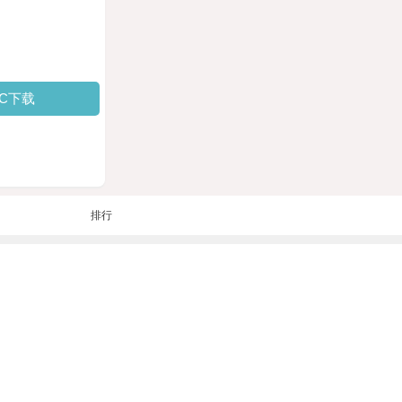
PC下载
排行