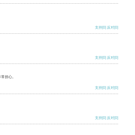
支持
[0]
反对
[0]
支持
[0]
反对
[0]
非常担心。
支持
[0]
反对
[0]
支持
[0]
反对
[0]