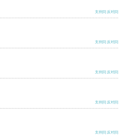
支持
[0]
反对
[0]
支持
[0]
反对
[0]
支持
[0]
反对
[0]
支持
[0]
反对
[0]
支持
[0]
反对
[0]