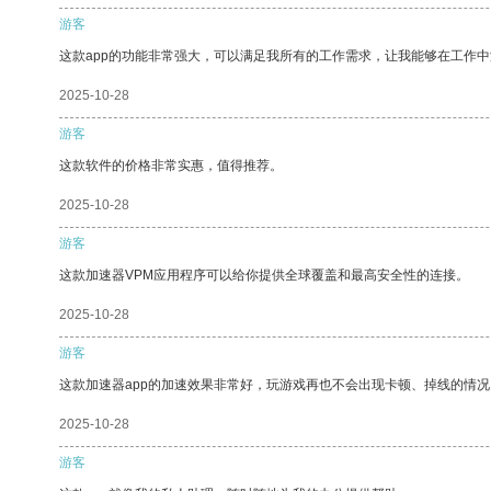
游客
这款app的功能非常强大，可以满足我所有的工作需求，让我能够在工作
2025-10-28
游客
这款软件的价格非常实惠，值得推荐。
2025-10-28
游客
这款加速器VPM应用程序可以给你提供全球覆盖和最高安全性的连接。
2025-10-28
游客
这款加速器app的加速效果非常好，玩游戏再也不会出现卡顿、掉线的情况
2025-10-28
游客