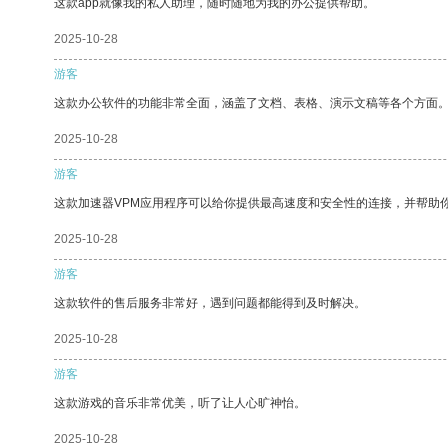
这款app就像我的私人助理，随时随地为我的办公提供帮助。
2025-10-28
游客
这款办公软件的功能非常全面，涵盖了文档、表格、演示文稿等各个方面
2025-10-28
游客
这款加速器VPM应用程序可以给你提供最高速度和安全性的连接，并帮助
2025-10-28
游客
这款软件的售后服务非常好，遇到问题都能得到及时解决。
2025-10-28
游客
这款游戏的音乐非常优美，听了让人心旷神怡。
2025-10-28