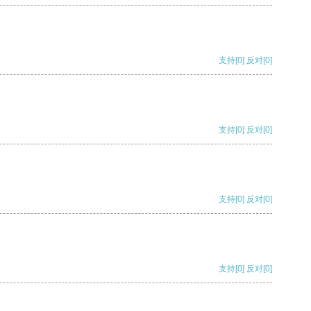
支持
[0]
反对
[0]
支持
[0]
反对
[0]
支持
[0]
反对
[0]
支持
[0]
反对
[0]