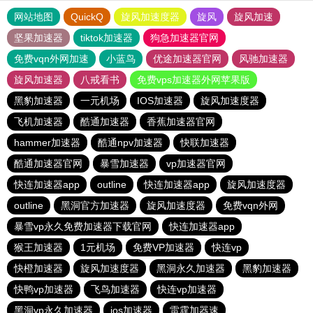
网站地图
QuickQ
旋风加速度器
旋风
旋风加速
坚果加速器
tiktok加速器
狗急加速器官网
免费vqn外网加速
小蓝鸟
优途加速器官网
风驰加速器
旋风加速器
八戒看书
免费vps加速器外网苹果版
黑豹加速器
一元机场
IOS加速器
旋风加速度器
飞机加速器
酷通加速器
香蕉加速器官网
hammer加速器
酷通npv加速器
快联加速器
酷通加速器官网
暴雪加速器
vp加速器官网
快连加速器app
outline
快连加速器app
旋风加速度器
outline
黑洞官方加速器
旋风加速度器
免费vqn外网
暴雪vp永久免费加速器下载官网
快连加速器app
猴王加速器
1元机场
免费VP加速器
快连vp
快橙加速器
旋风加速度器
黑洞永久加速器
黑豹加速器
快鸭vp加速器
飞鸟加速器
快连vp加速器
黑洞vp永久加速器
ios加速器
雷霆加器速