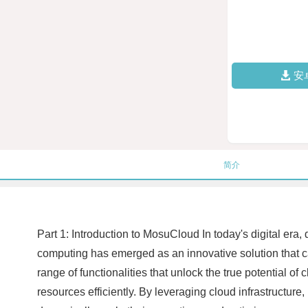
安
简介
Part 1: Introduction to MosuCloud In today's digital e
computing has emerged as an innovative solution that ca
range of functionalities that unlock the true potential 
resources efficiently. By leveraging cloud infrastructu