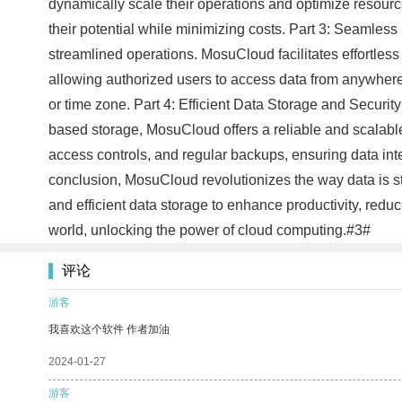
dynamically scale their operations and optimize resourc
their potential while minimizing costs. Part 3: Seamless
streamlined operations. MosuCloud facilitates effortless 
allowing authorized users to access data from anywhere,
or time zone. Part 4: Efficient Data Storage and Security
based storage, MosuCloud offers a reliable and scalable 
access controls, and regular backups, ensuring data integ
conclusion, MosuCloud revolutionizes the way data is s
and efficient data storage to enhance productivity, redu
world, unlocking the power of cloud computing.#3#
评论
游客
我喜欢这个软件 作者加油
2024-01-27
游客