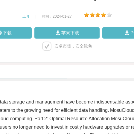
工具
|
时间：2024-01-27
|
卓下载
苹果下载
安卓市场，安全绿色
ra, data storage and management have become indispensable asp
ters to the growing need for efficient data handling. MosuClou
of cloud computing. Part 2: Optimal Resource Allocation MosuCloud
re, users no longer need to invest in costly hardware upgrades 