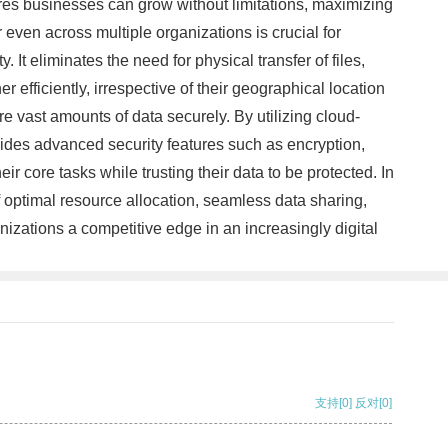
ures businesses can grow without limitations, maximizing
even across multiple organizations is crucial for
It eliminates the need for physical transfer of files,
fficiently, irrespective of their geographical location
re vast amounts of data securely. By utilizing cloud-
vides advanced security features such as encryption,
r core tasks while trusting their data to be protected. In
optimal resource allocation, seamless data sharing,
izations a competitive edge in an increasingly digital
支持
[0]
反对
[0]