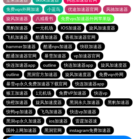
坚果加速器
tiktok加速器
狗急加速器官网
免费vqn外网加速
小蓝鸟
优途加速器官网
风驰加速器
旋风加速器
八戒看书
免费vps加速器外网苹果版
黑豹加速器
一元机场
IOS加速器
旋风加速度器
飞机加速器
酷通加速器
香蕉加速器官网
hammer加速器
酷通npv加速器
快联加速器
酷通加速器官网
暴雪加速器
vp加速器官网
快连加速器app
outline
快连加速器app
旋风加速度器
outline
黑洞官方加速器
旋风加速度器
免费vqn外网
暴雪vp永久免费加速器下载官网
快连加速器app
猴王加速器
1元机场
免费VP加速器
快连vp
快橙加速器
旋风加速度器
黑洞永久加速器
黑豹加速器
快鸭vp加速器
飞鸟加速器
快连vp加速器
黑洞vp永久加速器
ios加速器
雷霆加器速
国外上网加速器
黑洞官网
instagram免费加速器