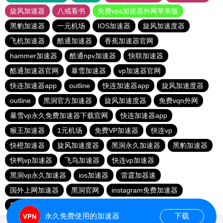
旋风加速器
八戒看书
免费vps加速器外网苹果版
黑豹加速器
一元机场
IOS加速器
旋风加速度器
飞机加速器
酷通加速器
香蕉加速器官网
hammer加速器
酷通npv加速器
快联加速器
酷通加速器官网
暴雪加速器
vp加速器官网
快连加速器app
outline
快连加速器app
旋风加速度器
outline
黑洞官方加速器
旋风加速度器
免费vqn外网
暴雪vp永久免费加速器下载官网
快连加速器app
猴王加速器
1元机场
免费VP加速器
快连vp
快橙加速器
旋风加速度器
黑洞永久加速器
黑豹加速器
快鸭vp加速器
飞鸟加速器
快连vp加速器
黑洞vp永久加速器
ios加速器
雷霆加器速
国外上网加速器
黑洞官网
instagram免费加速器
极光vqn官网
outline
永久免费使用的加速器
下载