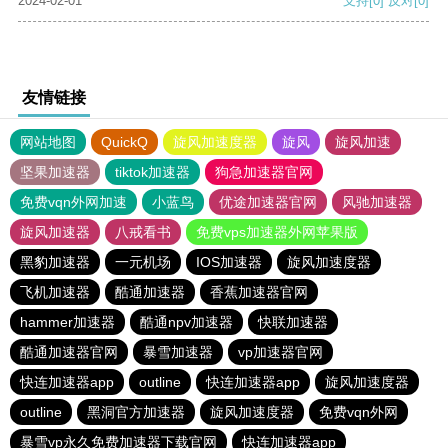
2024-02-01
支持
[0]
反对
[0]
友情链接
网站地图
QuickQ
旋风加速度器
旋风
旋风加速
坚果加速器
tiktok加速器
狗急加速器官网
免费vqn外网加速
小蓝鸟
优途加速器官网
风驰加速器
旋风加速器
八戒看书
免费vps加速器外网苹果版
黑豹加速器
一元机场
IOS加速器
旋风加速度器
飞机加速器
酷通加速器
香蕉加速器官网
hammer加速器
酷通npv加速器
快联加速器
酷通加速器官网
暴雪加速器
vp加速器官网
快连加速器app
outline
快连加速器app
旋风加速度器
outline
黑洞官方加速器
旋风加速度器
免费vqn外网
暴雪vp永久免费加速器下载官网
快连加速器app