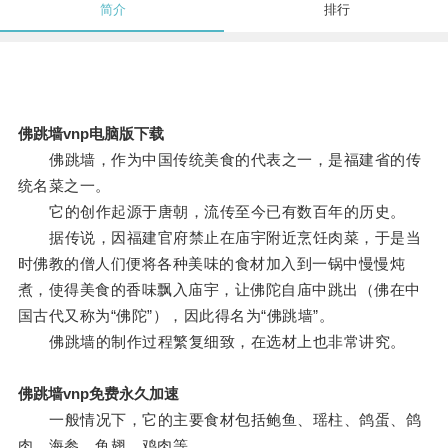
简介
排行
佛跳墙vnp电脑版下载
佛跳墙，作为中国传统美食的代表之一，是福建省的传
统名菜之一。
它的创作起源于唐朝，流传至今已有数百年的历史。
据传说，因福建官府禁止在庙宇附近烹饪肉菜，于是当
时佛教的僧人们便将各种美味的食材加入到一锅中慢慢炖
煮，使得美食的香味飘入庙宇，让佛陀自庙中跳出（佛在中
国古代又称为“佛陀”），因此得名为“佛跳墙”。
佛跳墙的制作过程繁复细致，在选材上也非常讲究。
佛跳墙vnp免费永久加速
一般情况下，它的主要食材包括鲍鱼、瑶柱、鸽蛋、鸽
肉、海参、鱼翅、鸡肉等。