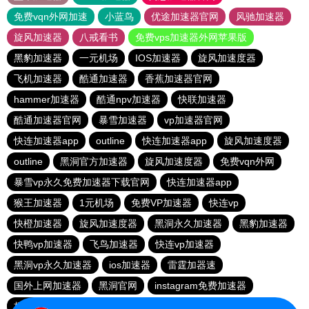
免费vqn外网加速
小蓝鸟
优途加速器官网
风驰加速器
旋风加速器
八戒看书
免费vps加速器外网苹果版
黑豹加速器
一元机场
IOS加速器
旋风加速度器
飞机加速器
酷通加速器
香蕉加速器官网
hammer加速器
酷通npv加速器
快联加速器
酷通加速器官网
暴雪加速器
vp加速器官网
快连加速器app
outline
快连加速器app
旋风加速度器
outline
黑洞官方加速器
旋风加速度器
免费vqn外网
暴雪vp永久免费加速器下载官网
快连加速器app
猴王加速器
1元机场
免费VP加速器
快连vp
快橙加速器
旋风加速度器
黑洞永久加速器
黑豹加速器
快鸭vp加速器
飞鸟加速器
快连vp加速器
黑洞vp永久加速器
ios加速器
雷霆加器速
国外上网加速器
黑洞官网
instagram免费加速器
极光vqn官网
outline