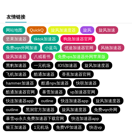
友情链接
网站地图
QuickQ
旋风加速度器
旋风
旋风加速
坚果加速器
tiktok加速器
狗急加速器官网
免费vqn外网加速
小蓝鸟
优途加速器官网
风驰加速器
旋风加速器
八戒看书
免费vps加速器外网苹果版
黑豹加速器
一元机场
IOS加速器
旋风加速度器
飞机加速器
酷通加速器
香蕉加速器官网
hammer加速器
酷通npv加速器
快联加速器
酷通加速器官网
暴雪加速器
vp加速器官网
快连加速器app
outline
快连加速器app
旋风加速度器
outline
黑洞官方加速器
旋风加速度器
免费vqn外网
暴雪vp永久免费加速器下载官网
快连加速器app
猴王加速器
1元机场
免费VP加速器
快连vp