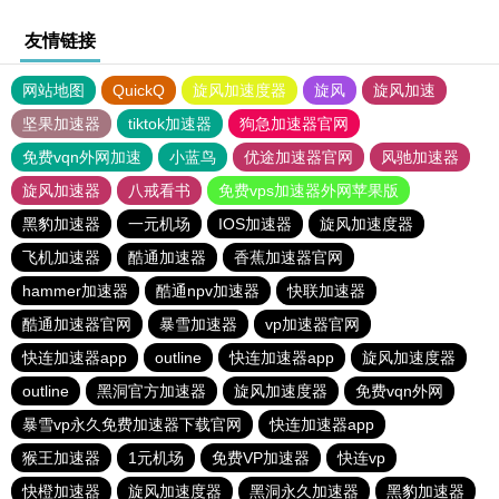
友情链接
网站地图
QuickQ
旋风加速度器
旋风
旋风加速
坚果加速器
tiktok加速器
狗急加速器官网
免费vqn外网加速
小蓝鸟
优途加速器官网
风驰加速器
旋风加速器
八戒看书
免费vps加速器外网苹果版
黑豹加速器
一元机场
IOS加速器
旋风加速度器
飞机加速器
酷通加速器
香蕉加速器官网
hammer加速器
酷通npv加速器
快联加速器
酷通加速器官网
暴雪加速器
vp加速器官网
快连加速器app
outline
快连加速器app
旋风加速度器
outline
黑洞官方加速器
旋风加速度器
免费vqn外网
暴雪vp永久免费加速器下载官网
快连加速器app
猴王加速器
1元机场
免费VP加速器
快连vp
快橙加速器
旋风加速度器
黑洞永久加速器
黑豹加速器