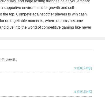
ndividuals, and forge lasting friendships as you embark
 a supportive environment for growth and self-
 to the top. Compete against other players to win cash
age for unforgettable moments, where dreams become
nd dive into the world of competitive gaming like never
好的加速效果。
支持
[0]
反对
[0]
支持
[0]
反对
[0]