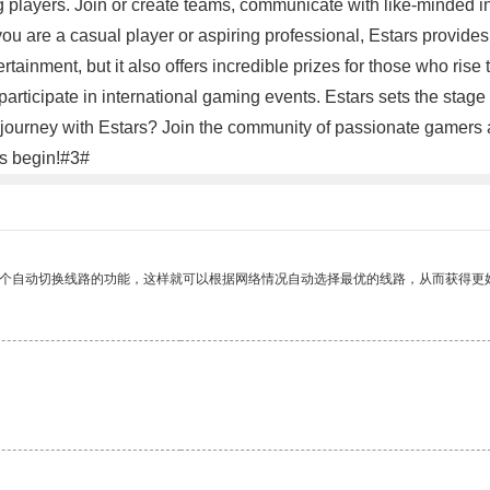
ng players. Join or create teams, communicate with like-minded i
u are a casual player or aspiring professional, Estars provides
ainment, but it also offers incredible prizes for those who rise
participate in international gaming events. Estars sets the st
y journey with Estars? Join the community of passionate gamers a
les begin!#3#
一个自动切换线路的功能，这样就可以根据网络情况自动选择最优的线路，从而获得更