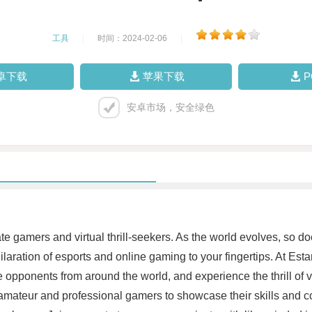
工具
|
时间：2024-02-06
|
卓下载
苹果下载
安卓市场，安全绿色
ate gamers and virtual thrill-seekers. As the world evolves, so
aration of esports and online gaming to your fingertips. At Estar
opponents from around the world, and experience the thrill of 
h amateur and professional gamers to showcase their skills and c