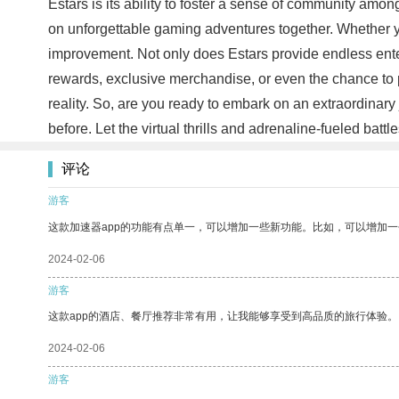
Estars is its ability to foster a sense of community amo
on unforgettable gaming adventures together. Whether yo
improvement. Not only does Estars provide endless entert
rewards, exclusive merchandise, or even the chance to 
reality. So, are you ready to embark on an extraordinar
before. Let the virtual thrills and adrenaline-fueled batt
评论
游客
这款加速器app的功能有点单一，可以增加一些新功能。比如，可以增加
2024-02-06
游客
这款app的酒店、餐厅推荐非常有用，让我能够享受到高品质的旅行体验。
2024-02-06
游客