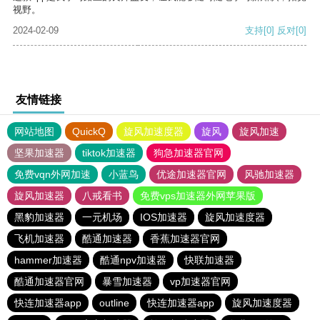
视野。
2024-02-09
支持
[0]
反对
[0]
友情链接
网站地图
QuickQ
旋风加速度器
旋风
旋风加速
坚果加速器
tiktok加速器
狗急加速器官网
免费vqn外网加速
小蓝鸟
优途加速器官网
风驰加速器
旋风加速器
八戒看书
免费vps加速器外网苹果版
黑豹加速器
一元机场
IOS加速器
旋风加速度器
飞机加速器
酷通加速器
香蕉加速器官网
hammer加速器
酷通npv加速器
快联加速器
酷通加速器官网
暴雪加速器
vp加速器官网
快连加速器app
outline
快连加速器app
旋风加速度器