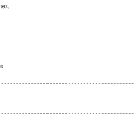
有玩腻。
情。