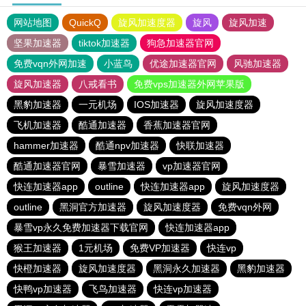
网站地图
QuickQ
旋风加速度器
旋风
旋风加速
坚果加速器
tiktok加速器
狗急加速器官网
免费vqn外网加速
小蓝鸟
优途加速器官网
风驰加速器
旋风加速器
八戒看书
免费vps加速器外网苹果版
黑豹加速器
一元机场
IOS加速器
旋风加速度器
飞机加速器
酷通加速器
香蕉加速器官网
hammer加速器
酷通npv加速器
快联加速器
酷通加速器官网
暴雪加速器
vp加速器官网
快连加速器app
outline
快连加速器app
旋风加速度器
outline
黑洞官方加速器
旋风加速度器
免费vqn外网
暴雪vp永久免费加速器下载官网
快连加速器app
猴王加速器
1元机场
免费VP加速器
快连vp
快橙加速器
旋风加速度器
黑洞永久加速器
黑豹加速器
快鸭vp加速器
飞鸟加速器
快连vp加速器