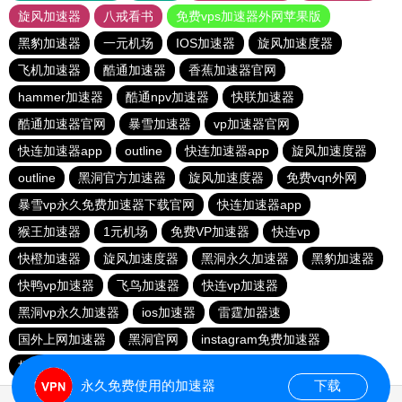
旋风加速器
八戒看书
免费vps加速器外网苹果版
黑豹加速器
一元机场
IOS加速器
旋风加速度器
飞机加速器
酷通加速器
香蕉加速器官网
hammer加速器
酷通npv加速器
快联加速器
酷通加速器官网
暴雪加速器
vp加速器官网
快连加速器app
outline
快连加速器app
旋风加速度器
outline
黑洞官方加速器
旋风加速度器
免费vqn外网
暴雪vp永久免费加速器下载官网
快连加速器app
猴王加速器
1元机场
免费VP加速器
快连vp
快橙加速器
旋风加速度器
黑洞永久加速器
黑豹加速器
快鸭vp加速器
飞鸟加速器
快连vp加速器
黑洞vp永久加速器
ios加速器
雷霆加器速
国外上网加速器
黑洞官网
instagram免费加速器
极光vqn官网
outline
永久免费使用的加速器
下载