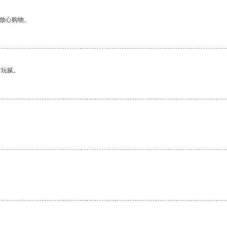
够放心购物。
有玩腻。