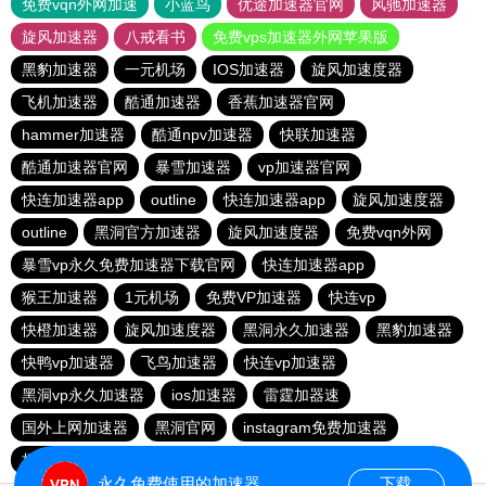
免费vqn外网加速
小蓝鸟
优途加速器官网
风驰加速器
旋风加速器
八戒看书
免费vps加速器外网苹果版
黑豹加速器
一元机场
IOS加速器
旋风加速度器
飞机加速器
酷通加速器
香蕉加速器官网
hammer加速器
酷通npv加速器
快联加速器
酷通加速器官网
暴雪加速器
vp加速器官网
快连加速器app
outline
快连加速器app
旋风加速度器
outline
黑洞官方加速器
旋风加速度器
免费vqn外网
暴雪vp永久免费加速器下载官网
快连加速器app
猴王加速器
1元机场
免费VP加速器
快连vp
快橙加速器
旋风加速度器
黑洞永久加速器
黑豹加速器
快鸭vp加速器
飞鸟加速器
快连vp加速器
黑洞vp永久加速器
ios加速器
雷霆加器速
国外上网加速器
黑洞官网
instagram免费加速器
极光vqn官网
outline
永久免费使用的加速器
下载