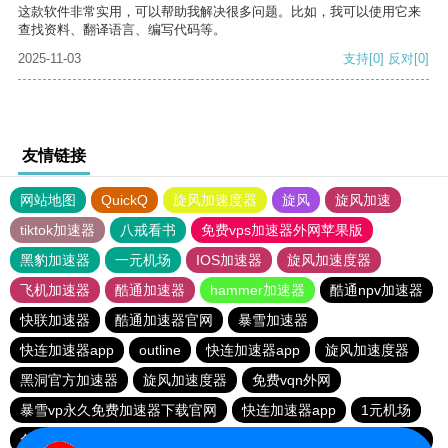
这款软件非常实用，可以帮助我解决很多问题。比如，我可以使用它来
查找资料、翻译语言、编写代码等。
2025-11-03
支持
[0]
反对
[0]
友情链接
网站地图
QuickQ
旋风加速度器
旋风
旋风加速
tiktok加速器
八戒看书
免费vps加速器外网苹果版
黑豹加速器
一元机场
IOS加速器
旋风加速度器
飞机加速器
酷通加速器
hammer加速器
酷通npv加速器
快联加速器
酷通加速器官网
暴雪加速器
快连加速器app
outline
快连加速器app
旋风加速度器
黑洞官方加速器
旋风加速度器
免费vqn外网
暴雪vp永久免费加速器下载官网
快连加速器app
1元机场
免费VP加速器
快连vp
ios加速器
雷霆加器速
outline