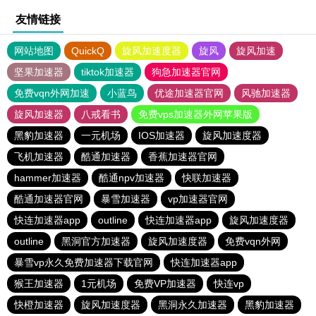
友情链接
网站地图
QuickQ
旋风加速度器
旋风
旋风加速
坚果加速器
tiktok加速器
狗急加速器官网
免费vqn外网加速
小蓝鸟
优途加速器官网
风驰加速器
旋风加速器
八戒看书
免费vps加速器外网苹果版
黑豹加速器
一元机场
IOS加速器
旋风加速度器
飞机加速器
酷通加速器
香蕉加速器官网
hammer加速器
酷通npv加速器
快联加速器
酷通加速器官网
暴雪加速器
vp加速器官网
快连加速器app
outline
快连加速器app
旋风加速度器
outline
黑洞官方加速器
旋风加速度器
免费vqn外网
暴雪vp永久免费加速器下载官网
快连加速器app
猴王加速器
1元机场
免费VP加速器
快连vp
快橙加速器
旋风加速度器
黑洞永久加速器
黑豹加速器