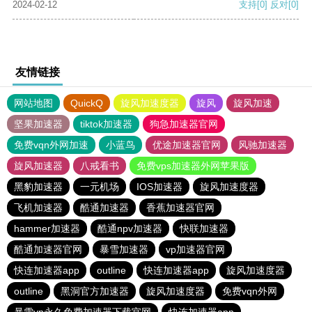
2024-02-12
支持
[0]
反对
[0]
友情链接
网站地图
QuickQ
旋风加速度器
旋风
旋风加速
坚果加速器
tiktok加速器
狗急加速器官网
免费vqn外网加速
小蓝鸟
优途加速器官网
风驰加速器
旋风加速器
八戒看书
免费vps加速器外网苹果版
黑豹加速器
一元机场
IOS加速器
旋风加速度器
飞机加速器
酷通加速器
香蕉加速器官网
hammer加速器
酷通npv加速器
快联加速器
酷通加速器官网
暴雪加速器
vp加速器官网
快连加速器app
outline
快连加速器app
旋风加速度器
outline
黑洞官方加速器
旋风加速度器
免费vqn外网