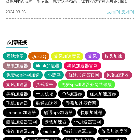
这款app的老师非常专业，教学水平很高，让我能够学到实用的知识。
2024-03-26
支持
[0]
反对
[0]
友情链接
网站地图
QuickQ
旋风加速度器
旋风
旋风加速
坚果加速器
tiktok加速器
狗急加速器官网
免费vqn外网加速
小蓝鸟
优途加速器官网
风驰加速器
旋风加速器
八戒看书
免费vps加速器外网苹果版
黑豹加速器
一元机场
IOS加速器
旋风加速度器
飞机加速器
酷通加速器
香蕉加速器官网
hammer加速器
酷通npv加速器
快联加速器
酷通加速器官网
暴雪加速器
vp加速器官网
快连加速器app
outline
快连加速器app
旋风加速度器