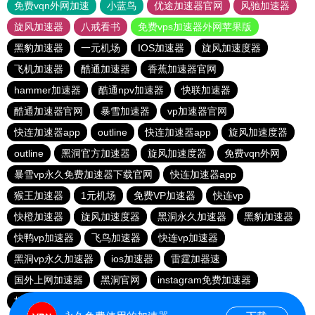
免费vqn外网加速
小蓝鸟
优途加速器官网
风驰加速器
旋风加速器
八戒看书
免费vps加速器外网苹果版
黑豹加速器
一元机场
IOS加速器
旋风加速度器
飞机加速器
酷通加速器
香蕉加速器官网
hammer加速器
酷通npv加速器
快联加速器
酷通加速器官网
暴雪加速器
vp加速器官网
快连加速器app
outline
快连加速器app
旋风加速度器
outline
黑洞官方加速器
旋风加速度器
免费vqn外网
暴雪vp永久免费加速器下载官网
快连加速器app
猴王加速器
1元机场
免费VP加速器
快连vp
快橙加速器
旋风加速度器
黑洞永久加速器
黑豹加速器
快鸭vp加速器
飞鸟加速器
快连vp加速器
黑洞vp永久加速器
ios加速器
雷霆加器速
国外上网加速器
黑洞官网
instagram免费加速器
极光vqn官网
outline